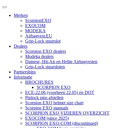
Merken
ScorpionEXO
EXOCOM
MODEKA
Airbagvest.EU
Grip-Lock stuurslot
Dealers
Scorpion EXO dealers
Modeka dealers
Dainese, Hit-Air en Helite Airbagvesten
Grip-Lock stuursloten
Partnerships
Informatie
BROCHURES
SCORPION EXO
ECE-22.06 (voorheen 22.05) en DOT
Pinlock pins afstellen
Scorpion EXO helmet size chart
Scorpion EXO manuals
SCORPION EXO VIZIEREN OVERZICHT
EXOCOM (since 2025)
SCORPION EXO-COM (discontinued)