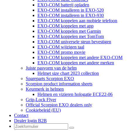
EXO-COM batterij opladen
EXO-COM installeren in EXO-520
EXO-COM installeren in EXO-930
EXO-COM koppelen aan mobiele telefoon
EXO-COM koppelen met app
EXO-COM koppelen met Garmin
EXO-COM koppelen met TomTom
EXO-COM universele steun bevestigen
EXO-COM wijzigen taal
EXO-COM promo movie
EXO-COM koppelen met andere EXO-COM
EXO-COM koppelen met andere merken
Juiste pasvorm van de helm
Helmet size chart 2023 collection
Spareparts Scorpion EXO
Scorpion product information sheets
Keurmerk in helmen
Helmen en vizieren hologatie ECE22-06
Grip-Lock Flyer
Official Scorpion EXO dealers only
Cookiebeleid (EU)
Contact
Dealer login B2B
Zoeken