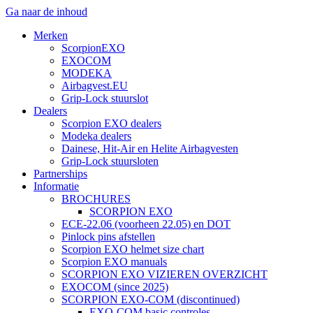
Ga naar de inhoud
Merken
ScorpionEXO
EXOCOM
MODEKA
Airbagvest.EU
Grip-Lock stuurslot
Dealers
Scorpion EXO dealers
Modeka dealers
Dainese, Hit-Air en Helite Airbagvesten
Grip-Lock stuursloten
Partnerships
Informatie
BROCHURES
SCORPION EXO
ECE-22.06 (voorheen 22.05) en DOT
Pinlock pins afstellen
Scorpion EXO helmet size chart
Scorpion EXO manuals
SCORPION EXO VIZIEREN OVERZICHT
EXOCOM (since 2025)
SCORPION EXO-COM (discontinued)
EXO-COM basic controles