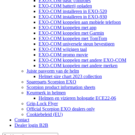
EXO-COM basic controles
EXO-COM batterij opladen
EXO-COM installeren in EXO-520
EXO-COM installeren in EXO-930
EXO-COM koppelen aan mobiele telefoon
EXO-COM koppelen met app
EXO-COM koppelen met Garmin
EXO-COM koppelen met TomTom
EXO-COM universele steun bevestigen
EXO-COM wijzigen taal
EXO-COM promo movie
EXO-COM koppelen met andere EXO-COM
EXO-COM koppelen met andere merken
Juiste pasvorm van de helm
Helmet size chart 2023 collection
Spareparts Scorpion EXO
Scorpion product information sheets
Keurmerk in helmen
Helmen en vizieren hologatie ECE22-06
Grip-Lock Flyer
Official Scorpion EXO dealers only
Cookiebeleid (EU)
Contact
Dealer login B2B