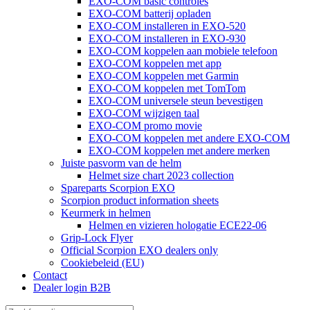
EXO-COM basic controles
EXO-COM batterij opladen
EXO-COM installeren in EXO-520
EXO-COM installeren in EXO-930
EXO-COM koppelen aan mobiele telefoon
EXO-COM koppelen met app
EXO-COM koppelen met Garmin
EXO-COM koppelen met TomTom
EXO-COM universele steun bevestigen
EXO-COM wijzigen taal
EXO-COM promo movie
EXO-COM koppelen met andere EXO-COM
EXO-COM koppelen met andere merken
Juiste pasvorm van de helm
Helmet size chart 2023 collection
Spareparts Scorpion EXO
Scorpion product information sheets
Keurmerk in helmen
Helmen en vizieren hologatie ECE22-06
Grip-Lock Flyer
Official Scorpion EXO dealers only
Cookiebeleid (EU)
Contact
Dealer login B2B