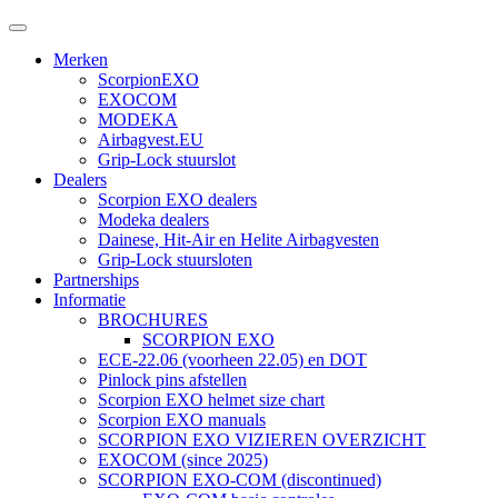
Merken
ScorpionEXO
EXOCOM
MODEKA
Airbagvest.EU
Grip-Lock stuurslot
Dealers
Scorpion EXO dealers
Modeka dealers
Dainese, Hit-Air en Helite Airbagvesten
Grip-Lock stuursloten
Partnerships
Informatie
BROCHURES
SCORPION EXO
ECE-22.06 (voorheen 22.05) en DOT
Pinlock pins afstellen
Scorpion EXO helmet size chart
Scorpion EXO manuals
SCORPION EXO VIZIEREN OVERZICHT
EXOCOM (since 2025)
SCORPION EXO-COM (discontinued)