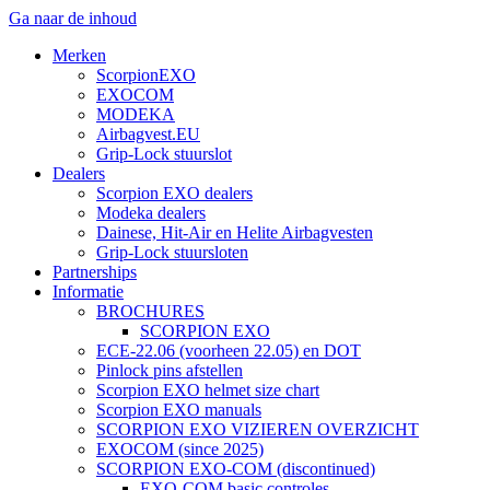
Ga naar de inhoud
Merken
ScorpionEXO
EXOCOM
MODEKA
Airbagvest.EU
Grip-Lock stuurslot
Dealers
Scorpion EXO dealers
Modeka dealers
Dainese, Hit-Air en Helite Airbagvesten
Grip-Lock stuursloten
Partnerships
Informatie
BROCHURES
SCORPION EXO
ECE-22.06 (voorheen 22.05) en DOT
Pinlock pins afstellen
Scorpion EXO helmet size chart
Scorpion EXO manuals
SCORPION EXO VIZIEREN OVERZICHT
EXOCOM (since 2025)
SCORPION EXO-COM (discontinued)
EXO-COM basic controles