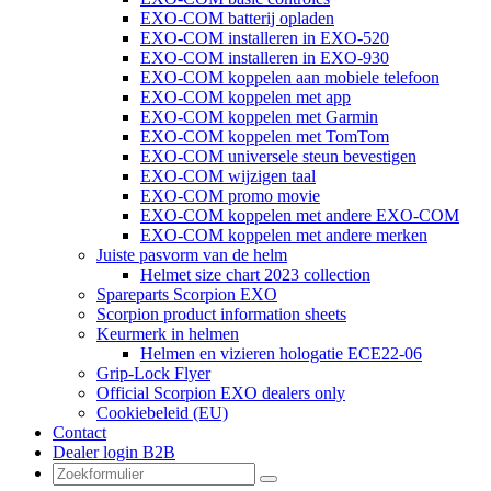
EXO-COM batterij opladen
EXO-COM installeren in EXO-520
EXO-COM installeren in EXO-930
EXO-COM koppelen aan mobiele telefoon
EXO-COM koppelen met app
EXO-COM koppelen met Garmin
EXO-COM koppelen met TomTom
EXO-COM universele steun bevestigen
EXO-COM wijzigen taal
EXO-COM promo movie
EXO-COM koppelen met andere EXO-COM
EXO-COM koppelen met andere merken
Juiste pasvorm van de helm
Helmet size chart 2023 collection
Spareparts Scorpion EXO
Scorpion product information sheets
Keurmerk in helmen
Helmen en vizieren hologatie ECE22-06
Grip-Lock Flyer
Official Scorpion EXO dealers only
Cookiebeleid (EU)
Contact
Dealer login B2B
Zoeken